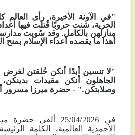
"في الآونة الأخيرة، رأى العالم 
الحرية، شنت حروبًا قُتلت فيها أعداد
منازلهن بالكامل
.
وقد سُويت مدارسهن
أهذا ما يقصده أعداء الإسلام بمنح ا
"لا تنسين أبدًا أنكن خُلقتن لغرض 
الجاهلون أنكن مقيدات بدينكن،
وصلابتكن
.
" - حضرة ميرزا
مسرور أ
في 25/04/2026 ألقى حضرة ميرزا
الأحمدية العالمية، الكلمة الرئي