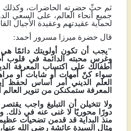
ثم حثّ حضرته الحاضرات، وكذلك ال
جميع أنحاء العالم، على السعي الدؤ
لحماية عقيدتهم وعقيدة الأجيال القا
قال حضرة ميرزا
مسرور أحمد:
"يجب أن تكون أولويتك دائمًا هي 
وغرس محبته الدائمة في قلوب أ
أطفالك على اكتساب المعرفة الدين
سواء كنّ أمهات أو شابات أو مرا
العلم الديني أمر أساس لحفظ إيما
المعرفة ستمكنكن من تنوير العالم ال
ولا تتخيلن أن التبليغ واجب يقتص
دورًا محوريًا لا غنى عنه في ذلك
.
وي
منذ البداية قد قدمن تضحيات عظيم
مثال السيدة عائشة رضي الله عنها،