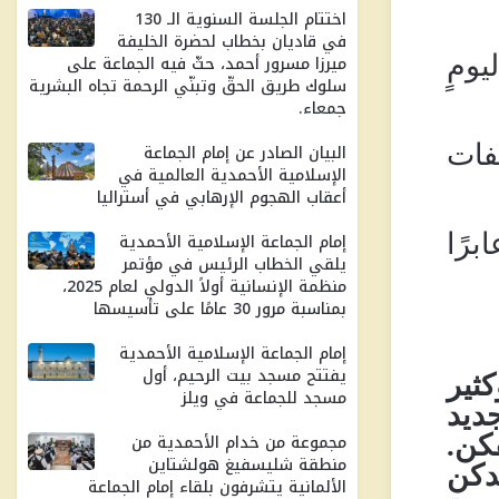
اختتام الجلسة السنوية الـ 130
في قاديان بخطاب لحضرة الخليفة
ومٍ
ميرزا ​​مسرور أحمد، حثّ فيه الجماعة على
سلوك طريق الحقّ وتبنّي الرحمة تجاه البشرية
جمعاء.
فات
البيان الصادر عن إمام الجماعة
الإسلامية الأحمدية العالمية في
أعقاب الهجوم الإرهابي في أستراليا
رًا
إمام الجماعة الإسلامية الأحمدية
يلقي الخطاب الرئيس في مؤتمر
منظمة الإنسانية أولاً الدولي لعام 2025،
بمناسبة مرور 30 ​​عامًا على تأسيسها
إمام الجماعة الإسلامية الأحمدية
يفتتح مسجد بيت الرحيم، أول
ثير
مسجد للجماعة في ويلز
ديد
مجموعة من خدام الأحمدية من
كن
.
منطقة شليسفيغ هولشتاين
دكن
الألمانية يتشرفون بلقاء إمام الجماعة