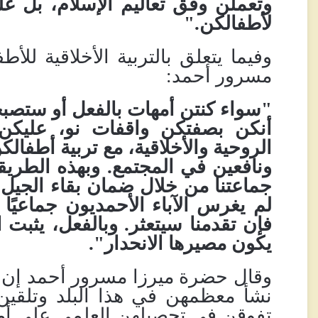
وتعملن وفق تعاليم الإسلام، بل عليك
لأطفالكن
.
"
وفيما يتعلق بالتربية الأخلاقية ل
مسرور أحمد:
"سواء كنتن أمهات بالفعل أو ستصب
أنكن بصفتكن واقفات نو، عليكن 
الروحية والأخلاقية، مع تربية أطفا
ونافعين في المجتمع
.
وبهذه الطريق
جماعتنا من خلال ضمان بقاء الجيل ال
لم يغرس الآباء الأحمديون جماعيًا إ
فإن تقدمنا سيتعثر
.
وبالفعل، يثبت 
يكون مصيرها الانحدار".
وقال حضرة ميرزا
مسرور أحمد إن ا
نشأ معظمهن في هذا البلد وتلقين 
تفوقن في تحصيلهن العلمي على أمه