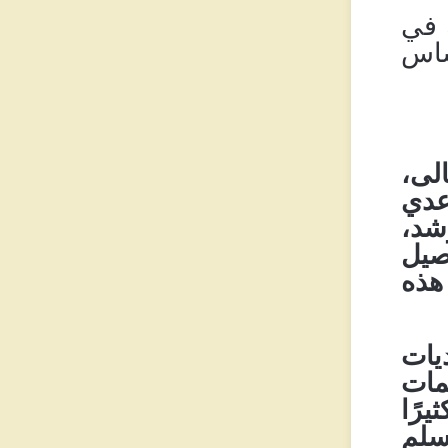
 في
أساس
لى،
عدي
شد،
صيل
هذه
يات
مات
يرًا
سلم