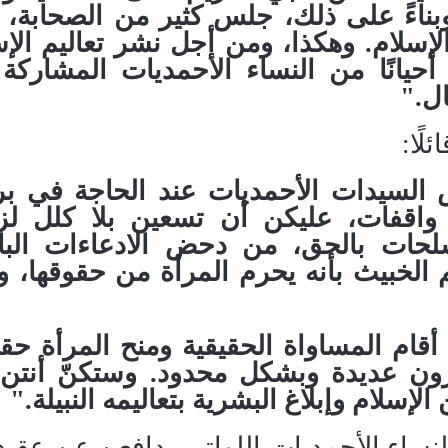
بناءً على ذلك، جلس كثير من الصحابة، 
لإسلام
.
وهكذا، ومن أجل نشر تعاليم الإس
أحيانًا من النساء الأحمديات المشاركة
ال
.
"
ًا:
السيدات الأحمديات عند الحاجة في بر
 واقفات، عليكن أن تسعين بلا كلل لزي
سلحات بالحق، من دحض الادعاءات البا
 الخبيث بأنه يحرم المرأة من حقوقها، و
أقام المساواة الحقيقية ومنح المرأة حقو
قرون عديدة وبشكل محدود
.
وستكنّ أنتن
سلام وإبلاغ البشرية بتعاليمه النبيلة
.
"
نساء الأحمديات اللواتي يدافعن عن عقيد