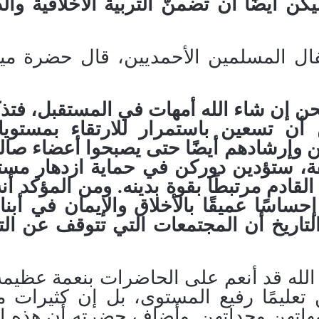
ن أيضًا أن تضمنّ التربية الأخلاقية والد
لأطفال المسلمين الأحمديين، قال حضرة مي
حن
إن شاء الله أمهات في المستقبل، فتذ
أن تسعين باستمرار للارتقاء بمستويا
لكن وإرشادهم أيضًا حتى يصبحوا أعضاء صا
ة، ستؤدين دوركن في حماية ازدهار مست
قادم مرتبطًا بقوة بدينه
.
ومن المؤكد أنه
حساسًا عميقًا بالأخلاق والإيمان في أبنا
التاريخ أن المجتمعات التي تتوقف عن الت
لله قد أنعم على الحاضرات بنعمة عظيمة،
تعليمًا رفيع المستوى، بل إن كثيرات م
اتهن وجداتهن. وأضاف حضرته أن هذه ال