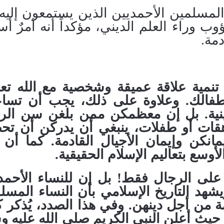
مسلمين الأحمديين الذين يستمعون إليه
وب وراء العلم الديني، مؤكداً أنه أمرٌ 
دمة.
تنمية علاقة عميقة وشخصية مع الله تعا
طفالك
.
وعلاوة على ذلك، يجب أن تسا
ية
.
بل إن معظمكن ممن بلغن سن الر
هقات أو طفلات، ينبغي أن يدركن أن تح
نكن وإيمان الأجيال القادمة
.
كما أن 
أوسع بتعاليم الإسلام الحقيقية
.
ر على الرجال فقط
!
بل إن للنساء الأحمد
شهد التاريخ الإسلامي بأن النساء المسل
ة من أجل دينهن
.
وفي هذا الصدد، يُذكر كث
 حيث أعلن النبي الكريم صلى الله عليه و