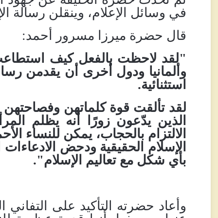
في وسائل الإعلام، وينقلن رسالة ال
قال حضرة ميرزا
مسرور أحمد:
"لقد لاحظت بالفعل كيف استطاعت ا
وألمانيا ودول أخرى أن يقدمن رسالة
استثنائية
.
لقد تألقت قوة كلماتهن وفصاحتهن 
الذين يدّعون زورًا أنه يظلم المر
الالتزام بالحجاب، يمكن للنساء الأحم
الإسلام الحقيقية ودحض الادعاءات ا
بأي شكل مع تعاليم الإسلام".
وأعاد حضرته التأكيد على التفاني ا