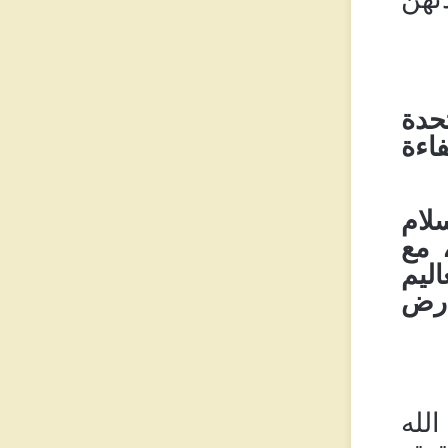
حدة
اءة
لام
 مع
اليم
عارض
لله