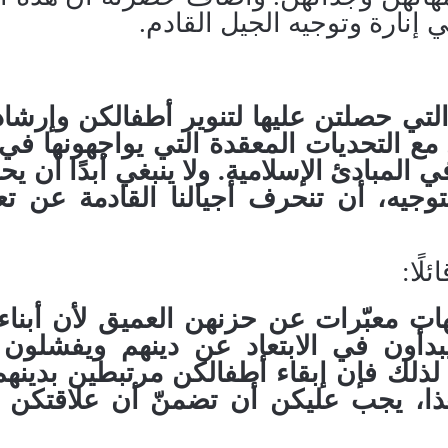
نارة وتوجيه الجيل القادم.
تي حصلتن عليها لتنوير أطفالكن وإرشا
مع التحديات المعقدة التي يواجهونها في 
ي المبادئ الإسلامية
.
ولا ينبغي أبدًا أن ي
توجيه، أن تنحرف أجيالنا القادمة عن تعا
ًا:
هات معبّرات عن حزنهن العميق لأن أبناء
بدأون في الابتعاد عن دينهم ويفشلون
لذلك فإن إبقاء أطفالكن مرتبطين بدينهم
ا، يجب عليكن أن تضمنّ أن علاقتكن أ