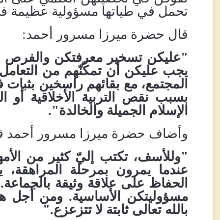
تحمل في طياتها مسؤولية عظيمة في إ
قال حضرة ميرزا
مسرور أحمد:
"عليكن تسخير معرفتكن والفرص ال
يجب عليكن أن تمكّنّهم من التعامل 
المجتمع، مع بقائهم راسخين بثبات ف
بسبب نقص التربية الأخلاقية أو ال
الإسلام الجميلة والخالدة"
.
وأضاف حضرة ميرزا مسرور أحمد قائل
"وللأسف، تكتب إليّ كثير من الأم
عندما يمرون بمرحلة المراهقة، ي
الحفاظ على علاقة وثيقة بالجماعة.
مسؤوليتكن الأساسية
.
ومن أجل هذ
بالله تعالى ثابتة لا تتزعزع
.
"