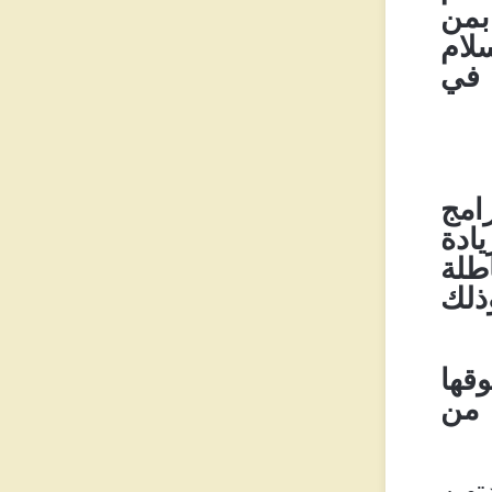
بمن
لام
 في
امج
ادة
طلة
ذلك
قها
 من
تهن