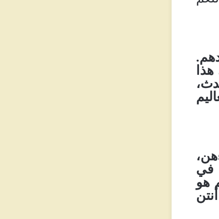
دهم
.
هذا
حدث،
ليم
هن،
 في
 هو
نتن