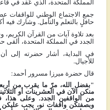
المملكة المتحدة، الذي عُقد في قاعة
جمع الاجتماع الوطني للواقفات عض
حافلٍ بالتعلم والتأمل. وشارك فيه أكثر من 700
بعد تلاوة آيات من القرآن الكريم، 
الجدد في المملكة المتحدة، ألقى حضرة
في البداية، أشار حضرته إلى أن ب
للأجيال
.
قال حضرة ميرزا
مسرور أحمد
:
"بفضل الله، مرّ ما يقرب من أربع
منكن الآن في العشرينات أو الثلاث
من الواقفين الجدد
.
وعلى هذا، ف
وبصفتكن واقفات نو، يجب عليكن أ